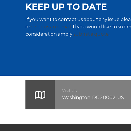
KEEP UP TO DATE
If you want to contact us about any issue plea
or
send us an e-mail
. If you would like to subm
consideration simply
submit a quote
.
Visit Us
Washington, DC 20002, US