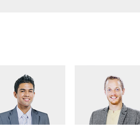
Thomas
Donald Simpson
r Relations
Head of Operations