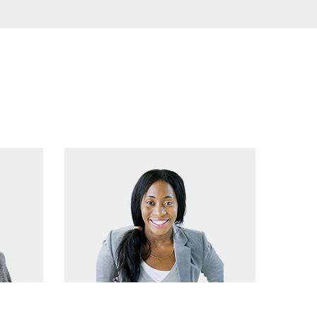
Jeff Green
Managing Director