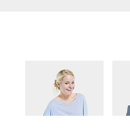
Our Team
MEET THE TEAM
Amanda Seyfried
Ethan 
Head of Innovation
Custome