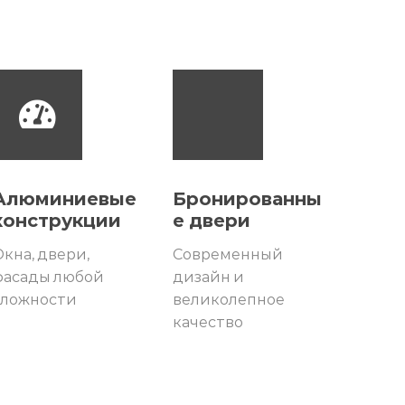
Алюминиевые
Бронированны
конструкции
е двери
кна, двери,
Современный
фасады любой
дизайн и
сложности
великолепное
качество