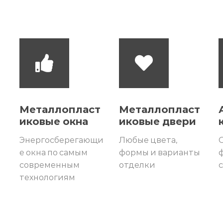
Металлопласт
Металлопласт
иковые окна
иковые двери
Энергосберегающи
Любые цвета,
О
е окна по самым
формы и варианты
современным
отделки
технологиям