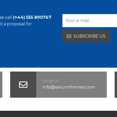
se call
(+44) 555 890767
it a proposal for
Email Us
info@saturnthemes.com