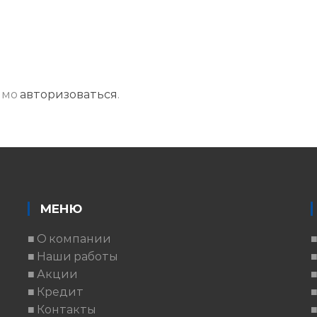
имо
авторизоваться
.
МЕНЮ
■ О компании
■ Наши работы
■ Акции
■ Кредит
■ Контакты