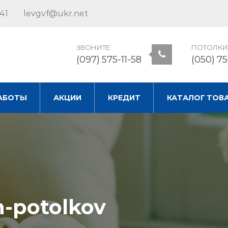
41
levgvf@ukr.net
ЗВОНИТЕ:
ПОТОЛКИ
(097) 575-11-58
(050) 7
АБОТЫ
АКЦИИ
КРЕДИТ
КАТАЛОГ ТОВ
h-potolkov