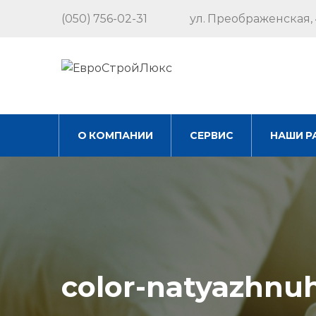
(050) 756-02-31
ул. Преображенская, 
О КОМПАНИИ
СЕРВИС
НАШИ Р
color-natyazhnu