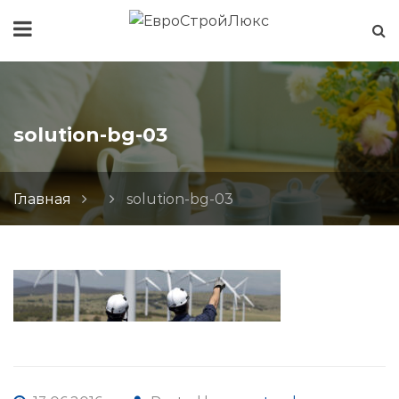
solution-bg-03
Главная
solution-bg-03
solution-
bg-
03